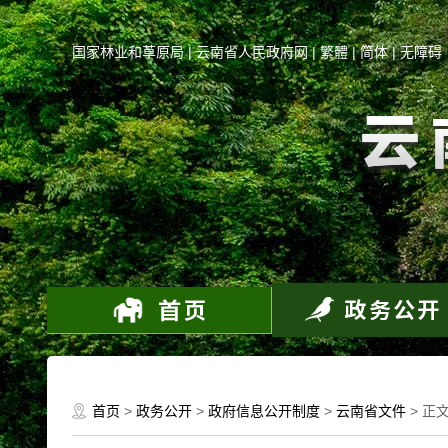
国家林业和草原局
|
云南省人民政府网
|
繁體
|
简体
|
无障碍
首页
>
政务公开
>
政府信息公开制度
>
云南省文件
> 正