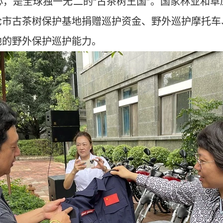
，是全球独一无二的“古茶树王国”。国家林业和
沧市古茶树保护基地捐赠巡护资金、野外巡护摩托车
地的野外保护巡护能力。