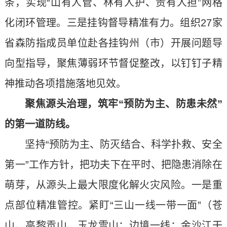
条，实现“山有人管、林有人护、责有人担”网格
化闭环管理。三是挂钩督导精准有力。组织27家
省森防指成员单位赴各挂钩州（市）开展问题导
向型指导，聚焦薄弱环节督促整改，以钉钉子精
神推动各项措施落地见效。
聚焦源头治理，筑牢“预防为主、防患未然”
的第一道防线。
坚持“预防为主、防灭结合、科学扑救、安全
第一”工作方针，把功夫下在平时、把隐患消除在
萌芽，从源头上最大限度化解火灾风险。一是重
点部位精准管控。紧盯“三山一线一带一面”（苍
山、高黎贡山、玉龙雪山；边境一线；金沙江干