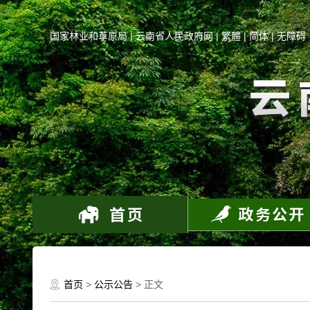
国家林业和草原局
|
云南省人民政府网
|
繁體
|
简体
|
无障碍
首页
>
公示公告
> 正文