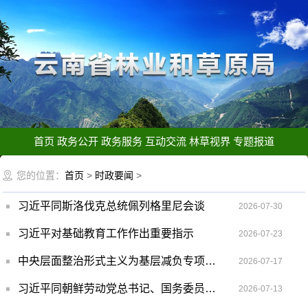
首页
政务公开
政务服务
互动交流
林草视界
专题报道
您的位置：
首页
>
时政要闻
>
习近平同斯洛伐克总统佩列格里尼会谈
2026-07-30
习近平对基础教育工作作出重要指示
2026-07-23
中央层面整治形式主义为基层减负专项工作机制办公室 中央纪委办公厅公开通报3起整治形式主义为基层减负典型问题
2026-07-17
习近平同朝鲜劳动党总书记、国务委员会委员长金正恩就《中朝友好合作互助条约》签订65周年互致贺电
2026-07-13