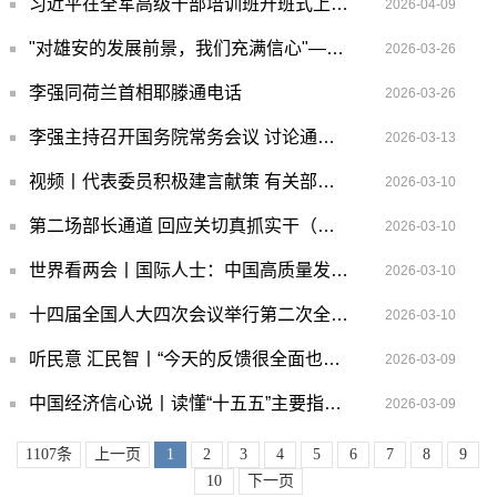
习近平在全军高级干部培训班开班式上发表重要讲话强调：开展思想整风 深化政治整训 以崭新政治面貌迎接建军一百周年
2026-04-09
"对雄安的发展前景，我们充满信心"——习近平总书记赴雄安新区考察并主持召开深入推进雄安新区高质量建设和发展座谈会纪实
2026-03-26
李强同荷兰首相耶滕通电话
2026-03-26
李强主持召开国务院常务会议 讨论通过《国务院2026年重点工作分工方案》等
2026-03-13
视频丨代表委员积极建言献策 有关部门全面记录梳理高效转办回应
2026-03-10
第二场部长通道 回应关切真抓实干（现场·部长通道）
2026-03-10
世界看两会丨国际人士：中国高质量发展为全球经济注入稳定性
2026-03-10
十四届全国人大四次会议举行第二次全体会议 习近平等出席
2026-03-10
听民意 汇民智丨“今天的反馈很全面也很务实”——全国人大代表张雨霏与国家体育总局工作人员面对面
2026-03-09
中国经济信心说丨读懂“十五五”主要指标的深意
2026-03-09
1107条
上一页
1
2
3
4
5
6
7
8
9
10
下一页