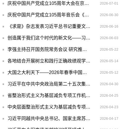
庆祝中国共产党成立105周年大会在京隆重举行
2026-07-01
庆祝中国共产党成立105周年音乐会《人民至上》在京举行习近平李强赵乐际王沪宁蔡奇丁薛祥李希韩正出席观看
2026-06-30
《求是》杂志发表习近平总书记重要文章《一体推进教育科技人才发展》
2026-06-16
创造属于我们这个时代的新文化——习近平文化思想引领文化传承发展开创新局面
2026-06-03
李强主持召开国务院常务会议 研究推进全国统一大市场建设有关工作等
2026-05-22
各地结合开展树立和践行正确政绩观学习教育——一体推进整治形式主义为基层减负（树立和践行正确政绩观）
2026-05-14
大国之大利天下——2026年春季中国元首外交纪事
2026-05-12
习近平在中共中央政治局第二十五次集体学习时强调：着力提高防范应对自然灾害能力 切实维护人民群众生命财产安全
2026-04-30
省整治形式主义为基层减负专项工作机制会议在昆召开
2026-04-25
中央层面整治形式主义为基层减负专项工作机制办公室 中央纪委办公厅公开通报4起整治形式主义为基层减负典型问题
2026-04-23
习近平同越共中央总书记、国家主席苏林举行会谈
2026-04-17