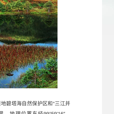
湿地碧塔海自然保护区和“三江并
理位置东经99°59′16″—