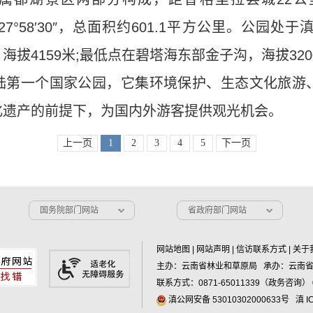
′52″— 27°58′30″，总面积约601.1平方公里
拔4159米;最低点在碧塔海东部金子沟，海拔320
陆第一个国家公园，它集环境保护、生态文化旅游
化遗产的前提下，为国内外游客提供观光机会。
上一页
1
2
3
4
5
下一页
国务院部门网站
省政府部门网站
网站地图
|
网站声明
|
信访联系方式
|
关于
主办：云南省林业和草原局 承办：云南
联系方式：0871-65011339（政务咨询） 0
滇公网安备 53010302000633号
滇 I