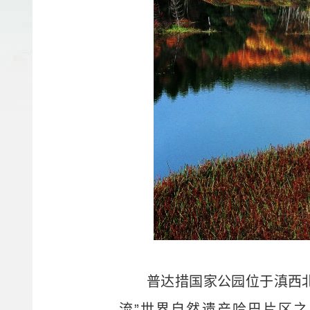
普达措国家公园位于滇西北
流”世界自然遗产哈巴片区之属